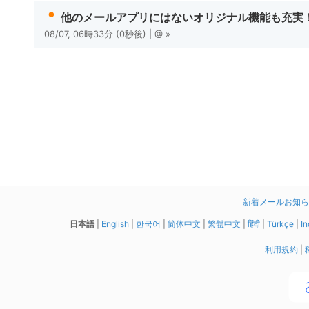
他のメールアプリにはないオリジナル機能も充実
08/07, 06時33分 (0
秒
後
) | @
»
新着メールお知らせ拡
日本語
|
English
|
한국어
|
简体中文
|
繁體中文
|
हिंदी
|
Türkçe
|
In
利用規約
|