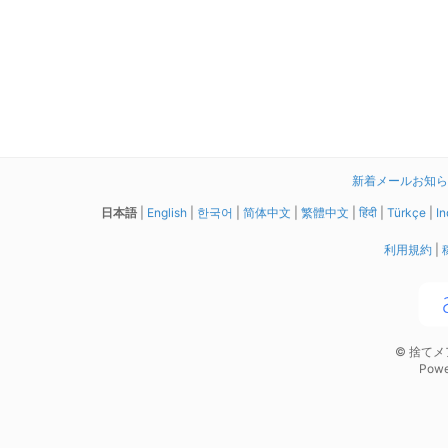
新着メールお知らせ拡
日本語
|
English
|
한국어
|
简体中文
|
繁體中文
|
हिंदी
|
Türkçe
|
In
利用規約
|
© 捨て
Powe