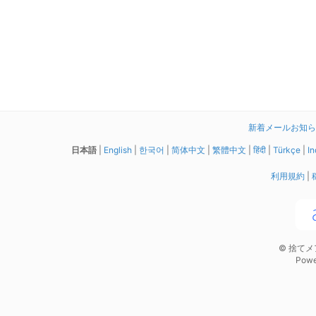
新着メールお知らせ拡
日本語
|
English
|
한국어
|
简体中文
|
繁體中文
|
हिंदी
|
Türkçe
|
In
利用規約
|
© 捨て
Powe