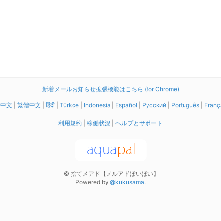
新着メールお知らせ拡張機能はこちら (for Chrome)
体中文
|
繁體中文
|
हिंदी
|
Türkçe
|
Indonesia
|
Español
|
Русский
|
Português
|
Franç
利用規約
|
稼働状況
|
ヘルプとサポート
© 捨てメアド【メルアドぽいぽい】
Powered by
@kukusama
.