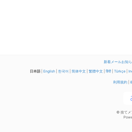
新着メールお知らせ拡
日本語
|
English
|
한국어
|
简体中文
|
繁體中文
|
हिंदी
|
Türkçe
|
In
利用規約
|
© 捨て
Powe