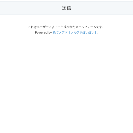
送信
これはユーザーによって生成されたメールフォームです。
Powered by
捨てメアド【メルアドぽいぽい】
.