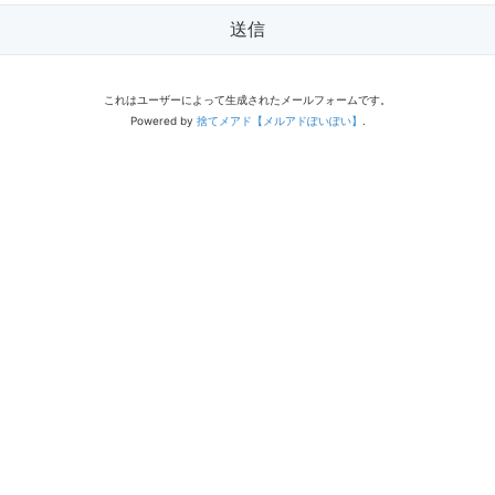
送信
これはユーザーによって生成されたメールフォームです。
Powered by
捨てメアド【メルアドぽいぽい】
.